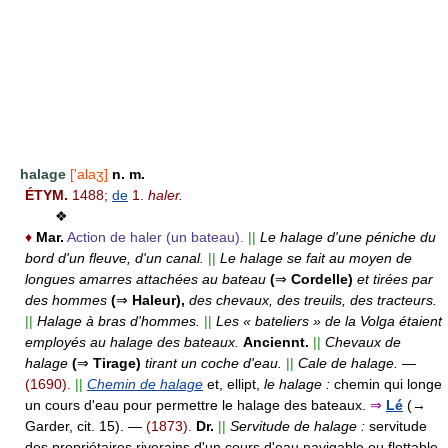
halage
['alaʒ]
n. m.
ÉTYM.
1488;
de
1.
haler.
❖
♦
Mar.
Action de haler (un bateau).
||
Le halage d'une péniche du
bord d'un fleuve, d'un canal.
||
Le halage se fait au moyen de
longues amarres attachées au bateau
(
⇒
Cordelle)
et tirées par
des hommes
(
⇒
Haleur),
des chevaux, des treuils, des tracteurs.
||
Halage à bras d'hommes.
||
Les « bateliers » de la Volga étaient
employés au halage des bateaux.
Anciennt.
||
Chevaux de
halage
(
⇒
Tirage)
tirant un coche d'eau.
||
Cale de halage.
—
(1690).
||
Chemin de halage
et, ellipt,
le halage :
chemin qui longe
un cours d'eau pour permettre le halage des bateaux.
⇒
Lé
(→
Garder, cit. 15). —
(1873).
Dr.
||
Servitude de halage :
servitude
des propriétaires riverains d'un cours d'eau navigable ou flottable.