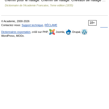
chemin pour le halage. Chemin de halage. Chevaux de halage …
Dictionnaire de l'Academie Francaise, 7eme edition (1835)
© Academic, 2000-2026
18+
Contactez-nous:
Support technique
,
RÉCLAME
Dictionnaires exportation
, créé sur PHP,
Joomla,
Drupal,
WordPress, MODx.