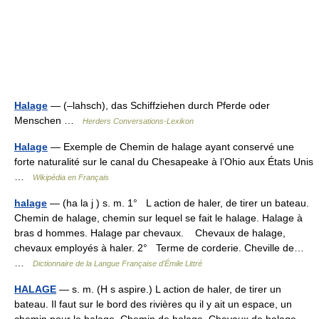
Halage
— (–lahsch), das Schiffziehen durch Pferde oder
Menschen …
Herders Conversations-Lexikon
Halage
— Exemple de Chemin de halage ayant conservé une
forte naturalité sur le canal du Chesapeake à l’Ohio aux États Unis
…
Wikipédia en Français
halage
— (ha la j ) s. m. 1° L action de haler, de tirer un bateau.
Chemin de halage, chemin sur lequel se fait le halage. Halage à
bras d hommes. Halage par chevaux. Chevaux de halage,
chevaux employés à haler. 2° Terme de corderie. Cheville de…
…
Dictionnaire de la Langue Française d'Émile Littré
HALAGE
— s. m. (H s aspire.) L action de haler, de tirer un
bateau. Il faut sur le bord des rivières qu il y ait un espace, un