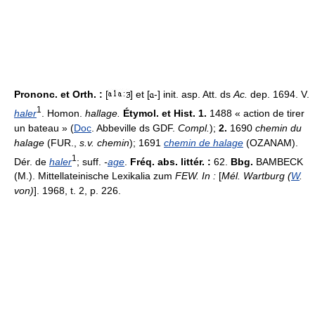
Prononc. et Orth. :
[
] et [
-] init. asp. Att. ds
Ac.
dep. 1694. V.
1
haler
. Homon.
hallage.
Étymol. et Hist. 1.
1488 « action de tirer
un bateau » (
Doc
. Abbeville ds GDF.
Compl.
);
2.
1690
chemin du
halage
(FUR.,
s.v. chemin
); 1691
chemin de halage
(OZANAM).
1
Dér. de
haler
; suff.
-
age
.
Fréq. abs. littér. :
62.
Bbg.
BAMBECK
(M.). Mittellateinische Lexikalia zum
FEW. In :
[
Mél. Wartburg (
W
.
von)
]. 1968, t. 2, p. 226.