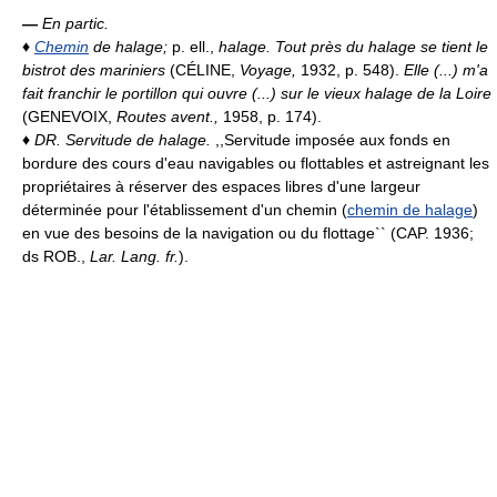
—
En partic.
♦
Chemin
de halage;
p. ell.,
halage.
Tout près du halage se tient le
bistrot des mariniers
(CÉLINE,
Voyage,
1932, p. 548).
Elle (...) m'a
fait franchir le portillon qui ouvre (...) sur le vieux halage de la Loire
(GENEVOIX,
Routes avent.,
1958, p. 174).
♦
DR.
Servitude de halage.
,,Servitude imposée aux fonds en
bordure des cours d'eau navigables ou flottables et astreignant les
propriétaires à réserver des espaces libres d'une largeur
déterminée pour l'établissement d'un chemin (
chemin de halage
)
en vue des besoins de la navigation ou du flottage`` (CAP. 1936;
ds ROB.,
Lar. Lang. fr.
).