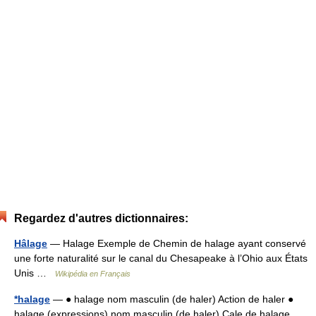
Regardez d'autres dictionnaires:
Hâlage
— Halage Exemple de Chemin de halage ayant conservé
une forte naturalité sur le canal du Chesapeake à l’Ohio aux États
Unis …
Wikipédia en Français
*halage
— ● halage nom masculin (de haler) Action de haler ●
halage (expressions) nom masculin (de haler) Cale de halage,