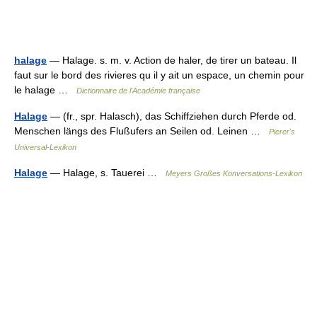
halage
— Halage. s. m. v. Action de haler, de tirer un bateau. Il
faut sur le bord des rivieres qu il y ait un espace, un chemin pour
le halage …
Dictionnaire de l'Académie française
Halage
— (fr., spr. Halasch), das Schiffziehen durch Pferde od.
Menschen längs des Flußufers an Seilen od. Leinen …
Pierer's
Universal-Lexikon
Halage
— Halage, s. Tauerei …
Meyers Großes Konversations-Lexikon